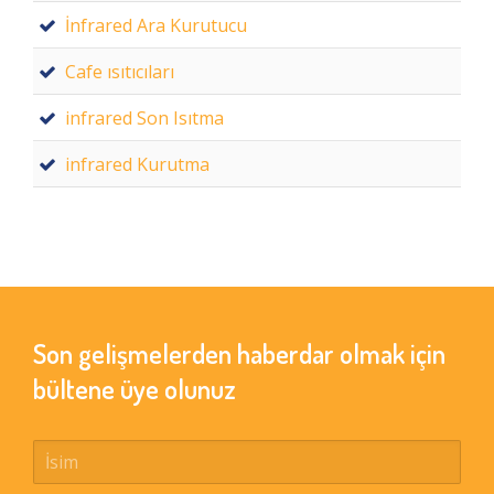
İnfrared Ara Kurutucu
Cafe ısıtıcıları
infrared Son Isıtma
infrared Kurutma
Son gelişmelerden haberdar olmak için
bültene üye olunuz