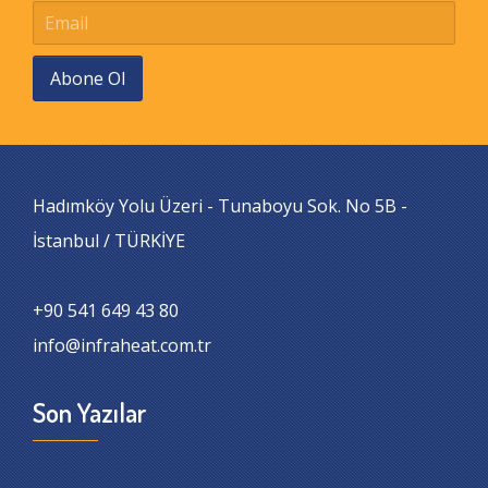
Abone Ol
Hadımköy Yolu Üzeri - Tunaboyu Sok. No 5B -
İstanbul / TÜRKİYE
+90 541 649 43 80
info@infraheat.com.tr
Son Yazılar