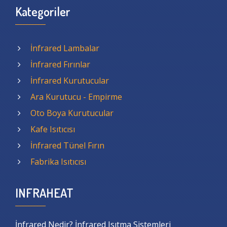
Kategoriler
İnfrared Lambalar
İnfrared Fırınlar
İnfrared Kurutucular
Ara Kurutucu - Empirme
Oto Boya Kurutucular
Kafe Isıtıcısı
İnfrared Tünel Fırın
Fabrika Isıtıcısı
INFRAHEAT
İnfrared Nedir? İnfrared Isıtma Sistemleri