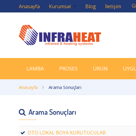
Gi
Anasayfa
Kurumsal
Blog
İletişim
LAMBA
PROSES
ÜRÜN
UYG
Anasayfa
Arama Sonuçları
Arama Sonuçları
OTO LOKAL BOYA KURUTUCULAR