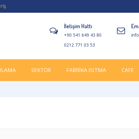
riş
İletişim Hattı
Ema
+90 541 649 43 80
inf
0212 771 03 53
ULAMA
SEKTÖR
FABRİKA ISITMA
CAFE