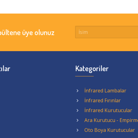
bültene üye olunuz
ılar
Kategoriler
İnfrared Lambalar
İnfrared Fırınlar
İnfrared Kurutucular
Ara Kurutucu - Empirm
Oto Boya Kurutucular