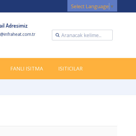
Select Language
▼
il Adresimiz
o@infraheat.com.tr
FANLI ISITMA
ISITICILAR