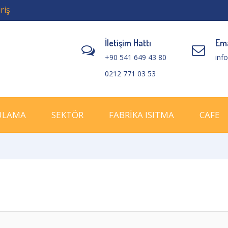
riş
İletişim Hattı
Ema
+90 541 649 43 80
inf
0212 771 03 53
ULAMA
SEKTÖR
FABRİKA ISITMA
CAFE