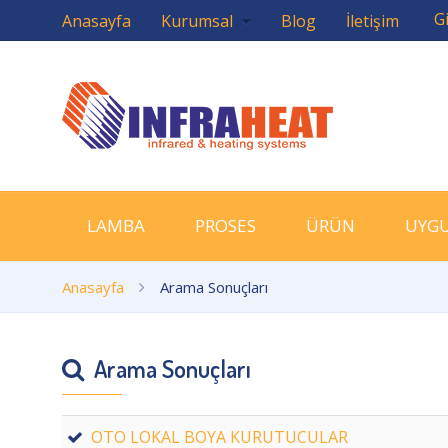
Gi
Anasayfa
Kurumsal
Blog
İletişim
LAMBA
PROSES
ÜRÜN
UYG
Anasayfa
Arama Sonuçları
Arama Sonuçları
OTO LOKAL BOYA KURUTUCULAR