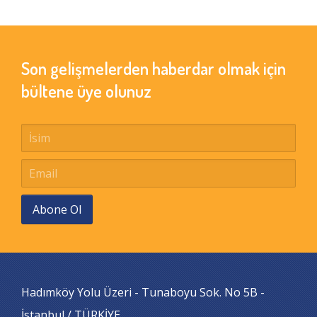
Son gelişmelerden haberdar olmak için
bültene üye olunuz
Abone Ol
Hadımköy Yolu Üzeri - Tunaboyu Sok. No 5B -
İstanbul / TÜRKİYE