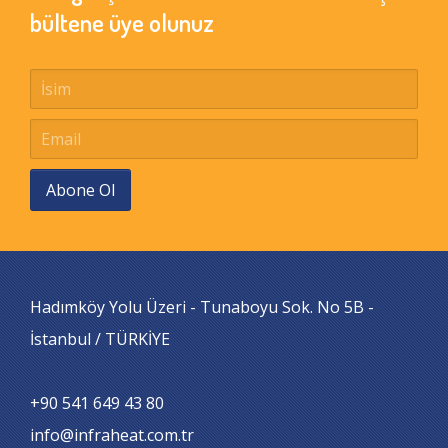
bültene üye olunuz
Abone Ol
Hadımköy Yolu Üzeri - Tunaboyu Sok. No 5B -
İstanbul / TÜRKİYE
+90 541 649 43 80
info@infraheat.com.tr