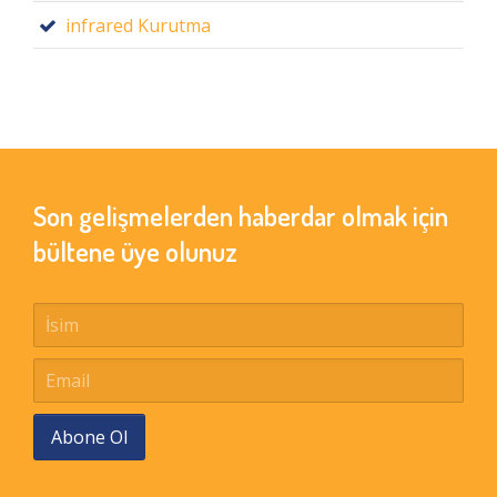
infrared Kurutma
Son gelişmelerden haberdar olmak için
bültene üye olunuz
Abone Ol