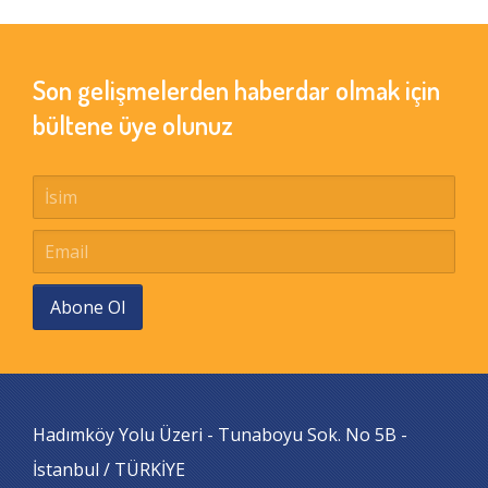
Son gelişmelerden haberdar olmak için
bültene üye olunuz
Abone Ol
Hadımköy Yolu Üzeri - Tunaboyu Sok. No 5B -
İstanbul / TÜRKİYE