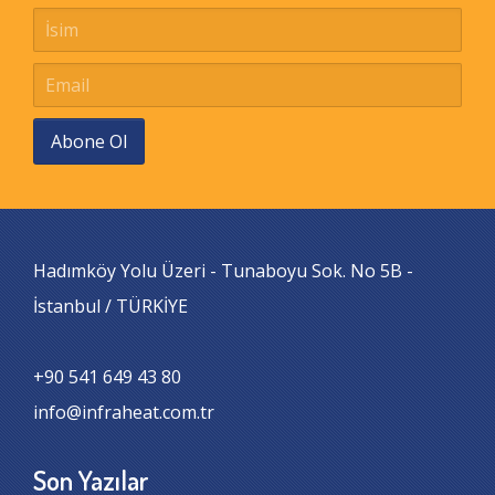
Abone Ol
Hadımköy Yolu Üzeri - Tunaboyu Sok. No 5B -
İstanbul / TÜRKİYE
+90 541 649 43 80
info@infraheat.com.tr
Son Yazılar