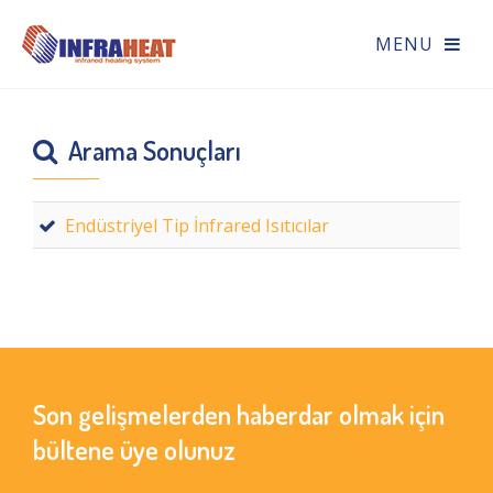
Arama Sonuçları
Endüstriyel Tip İnfrared Isıtıcılar
Son gelişmelerden haberdar olmak için
bültene üye olunuz