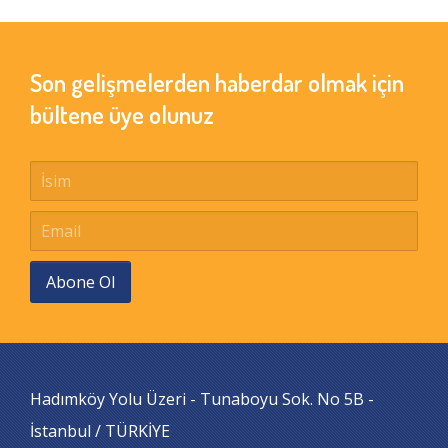
Son gelişmelerden haberdar olmak için
bültene üye olunuz
Abone Ol
Hadımköy Yolu Üzeri - Tunaboyu Sok. No 5B -
İstanbul / TÜRKİYE