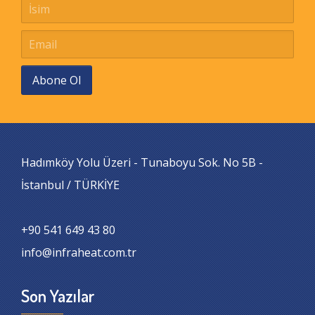
Abone Ol
Hadımköy Yolu Üzeri - Tunaboyu Sok. No 5B -
İstanbul / TÜRKİYE
+90 541 649 43 80
info@infraheat.com.tr
Son Yazılar