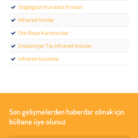
Doğalgazlı Kurutma Fırınları
İnfrared Fırınlar
Oto Boya Kurutucular
Endüstriyel Tip İnfrared Isıtıcılar
infrared Kurutma
Son gelişmelerden haberdar olmak için
bültene üye olunuz