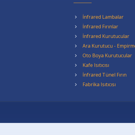
İnfrared Lambalar
İnfrared Fırınlar
İnfrared Kurutucular
Ara Kurutucu - Empirm
Oto Boya Kurutucular
Kafe Isıtıcısı
İnfrared Tünel Fırın
Fabrika Isıtıcısı