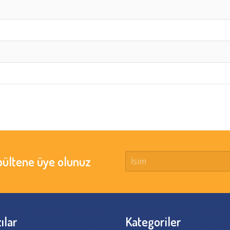
bültene üye olunuz
ılar
Kategoriler