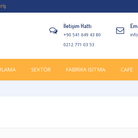
riş
İletişim Hattı
Ema
+90 541 649 43 80
inf
0212 771 03 53
ULAMA
SEKTÖR
FABRİKA ISITMA
CAFE