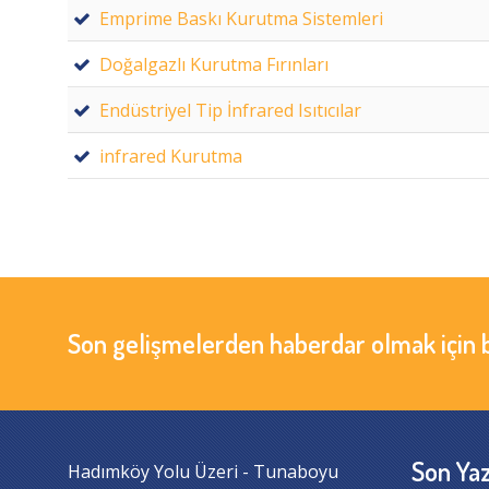
Emprime Baskı Kurutma Sistemleri
Doğalgazlı Kurutma Fırınları
Endüstriyel Tip İnfrared Isıtıcılar
infrared Kurutma
Son gelişmelerden haberdar olmak için 
Son Yaz
Hadımköy Yolu Üzeri - Tunaboyu