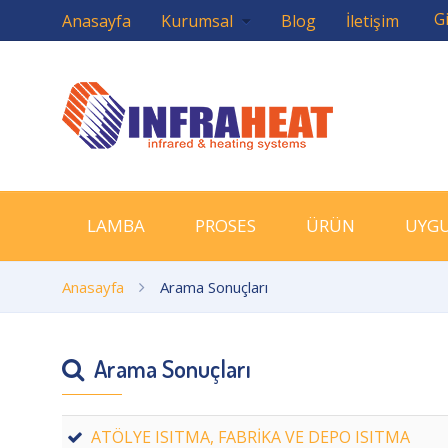
Gi
Anasayfa
Kurumsal
Blog
İletişim
LAMBA
PROSES
ÜRÜN
UYG
Anasayfa
Arama Sonuçları
Arama Sonuçları
ATÖLYE ISITMA, FABRİKA VE DEPO ISITMA