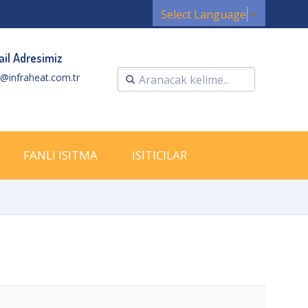
Select Language
▼
il Adresimiz
o@infraheat.com.tr
FANLI ISITMA
ISITICILAR