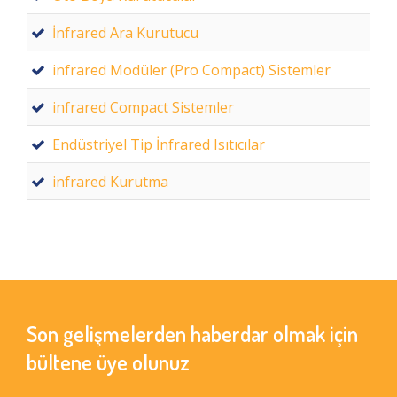
İnfrared Ara Kurutucu
infrared Modüler (Pro Compact) Sistemler
infrared Compact Sistemler
Endüstriyel Tip İnfrared Isıtıcılar
infrared Kurutma
Son gelişmelerden haberdar olmak için
bültene üye olunuz