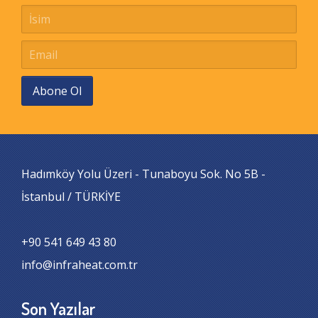
Abone Ol
Hadımköy Yolu Üzeri - Tunaboyu Sok. No 5B -
İstanbul / TÜRKİYE
+90 541 649 43 80
info@infraheat.com.tr
Son Yazılar