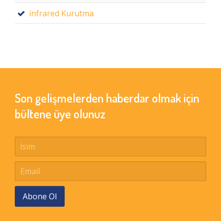
infrared Kurutma
Son gelişmelerden haberdar olmak için
bültene üye olunuz
Abone Ol