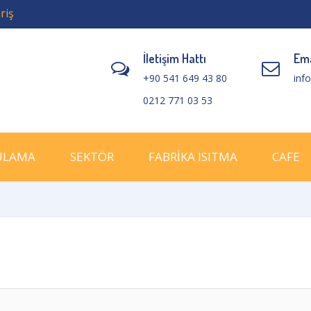
riş
İletişim Hattı
Ema
+90 541 649 43 80
inf
0212 771 03 53
ULAMA
SEKTÖR
FABRİKA ISITMA
CAFE