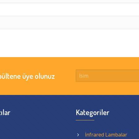
bültene üye olunuz
ılar
Kategoriler
İnfrared Lambalar