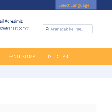
Select Language
▼
il Adresimiz
o@infraheat.com.tr
FANLI ISITMA
ISITICILAR