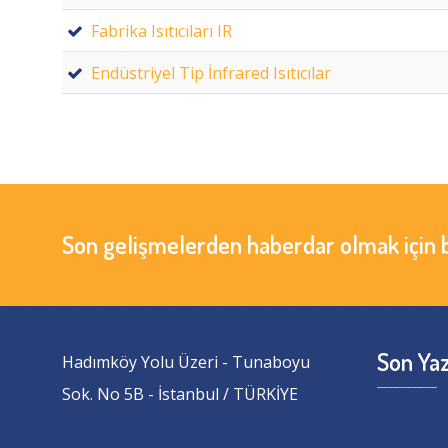
Fabrika Isıtıcıları IR
Endüstriyel Tip İnfrared Isıtıcılar
Son gelişmelerden haberdar olmak için 
Son Yaz
Hadımköy Yolu Üzeri - Tunaboyu
Sok. No 5B - İstanbul / TÜRKİYE