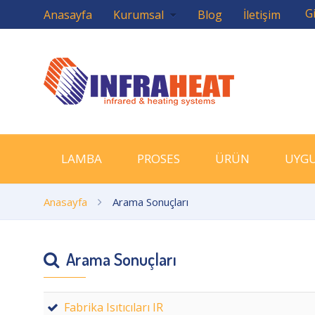
Gi
Anasayfa
Kurumsal
Blog
İletişim
LAMBA
PROSES
ÜRÜN
UYG
Anasayfa
Arama Sonuçları
Arama Sonuçları
Fabrika Isıtıcıları IR