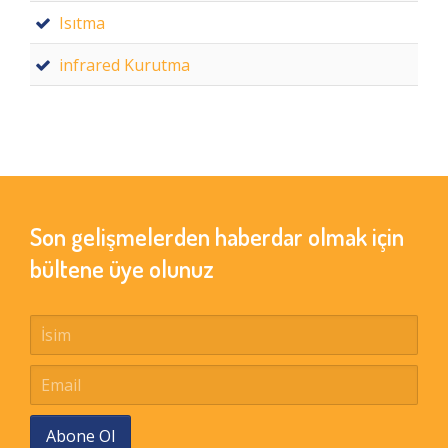
Isıtma
infrared Kurutma
Son gelişmelerden haberdar olmak için
bültene üye olunuz
Abone Ol