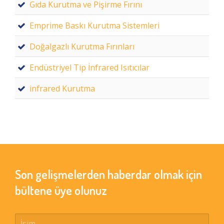
Gıda Kurutma ve Pişirme Fırını
Emprime Baskı Kurutma Sistemleri
Doğalgazlı Kurutma Fırınları
Endüstriyel Tip İnfrared Isıtıcılar
infrared Kurutma
Son gelişmelerden haberdar olmak için
bültene üye olunuz