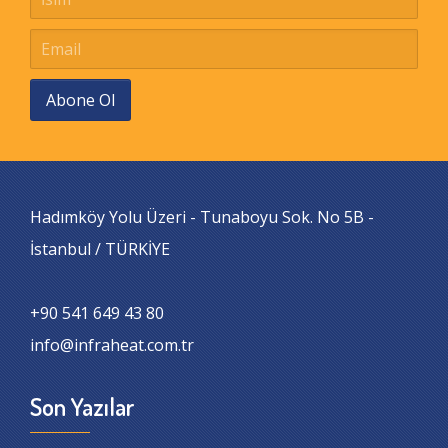
Abone Ol
Hadımköy Yolu Üzeri - Tunaboyu Sok. No 5B -
İstanbul / TÜRKİYE
+90 541 649 43 80
info@infraheat.com.tr
Son Yazılar