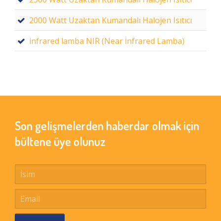
2000 Watt Uzaktan Kumandalı Halojen Isıtıcı
infrared lamba NIR (Near İnfrared Lamba)
Son gelişmelerden haberdar olmak için
bültene üye olunuz