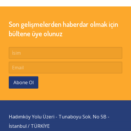
Son gelişmelerden haberdar olmak için
bültene üye olunuz
Abone Ol
Hadımköy Yolu Üzeri - Tunaboyu Sok. No 5B -
İstanbul / TÜRKİYE