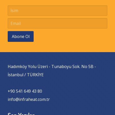
Abone Ol
Hadımköy Yolu Üzeri - Tunaboyu Sok. No 5B -
İstanbul / TÜRKİYE
+90 541 649 43 80
info@infraheat.com.tr