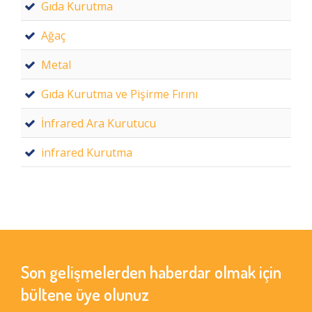
Gıda Kurutma
Ağaç
Metal
Gıda Kurutma ve Pişirme Fırını
İnfrared Ara Kurutucu
infrared Kurutma
Son gelişmelerden haberdar olmak için
bültene üye olunuz