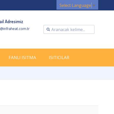
Select Language
▼
il Adresimiz
o@infraheat.com.tr
FANLI ISITMA
ISITICILAR