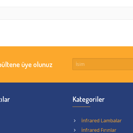
bültene üye olunuz
ılar
Kategoriler
İnfrared Lambalar
İnfrared Fırınlar