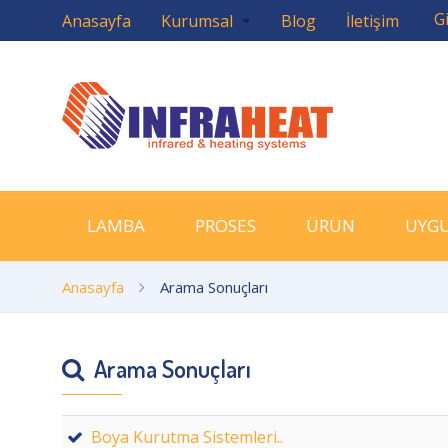
Gi
Anasayfa
Kurumsal
Blog
İletişim
LAMBA
PROSES
ÜRÜN
UYG
Anasayfa
Arama Sonuçları
Arama Sonuçları
Boya Kurutma Sistemleri..