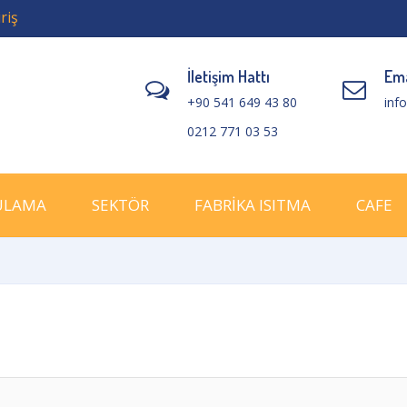
riş
İletişim Hattı
Ema
+90 541 649 43 80
inf
0212 771 03 53
ULAMA
SEKTÖR
FABRİKA ISITMA
CAFE