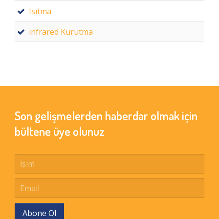
Isıtma
infrared Kurutma
Son gelişmelerden haberdar olmak için
bültene üye olunuz
Abone Ol