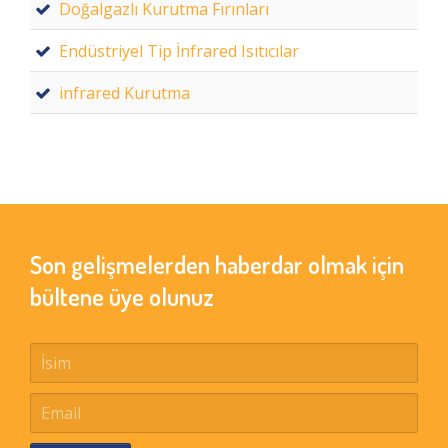
Doğalgazlı Kurutma Fırınları
Endüstriyel Tip İnfrared Isıtıcılar
infrared Kurutma
Son gelişmelerden haberdar olmak için
bültene üye olunuz