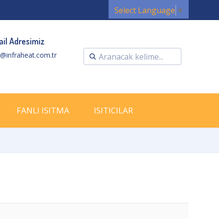
Select Language
▼
il Adresimiz
o@infraheat.com.tr
FANLI ISITMA
ISITICILAR