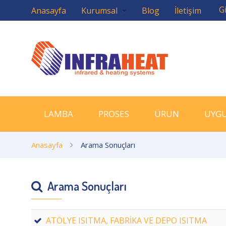
Gi
Anasayfa
Kurumsal
Blog
İletişim
LAMBA
PROSES
ÜRÜN
UYG
Anasayfa
Arama Sonuçları
Arama Sonuçları
ATÖLYE ISITMA, FABRİKA VE DEPO ISITMA