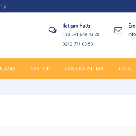
riş
İletişim Hattı
Ema
+90 541 649 43 80
inf
0212 771 03 53
ULAMA
SEKTÖR
FABRİKA ISITMA
CAFE