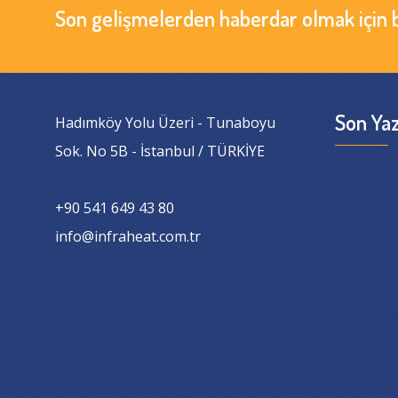
Son gelişmelerden haberdar olmak için 
Son Yaz
Hadımköy Yolu Üzeri - Tunaboyu
Sok. No 5B - İstanbul / TÜRKİYE
+90 541 649 43 80
info@infraheat.com.tr