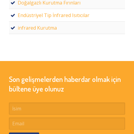
Doğalgazlı Kurutma Fırınları
Endüstriyel Tip İnfrared Isıtıcılar
infrared Kurutma
Son gelişmelerden haberdar olmak için
bültene üye olunuz