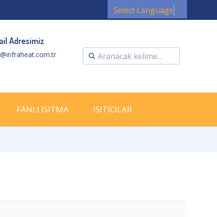
Select Language
▼
il Adresimiz
o@infraheat.com.tr
FANLI ISITMA
ISITICILAR