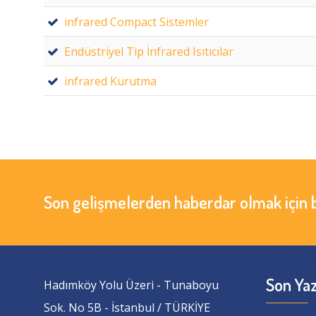
infrared Compact Sistemler
Endüstriyel Tip İnfrared Isıtıcılar
infrared Kurutma
Son gelişmelerden haberdar olmak için 
Son Yaz
Hadımköy Yolu Üzeri - Tunaboyu
Sok. No 5B - İstanbul / TÜRKİYE