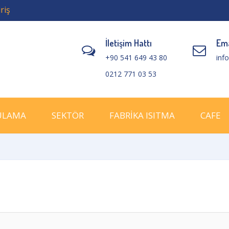
riş
İletişim Hattı
Ema
+90 541 649 43 80
inf
0212 771 03 53
ULAMA
SEKTÖR
FABRİKA ISITMA
CAFE