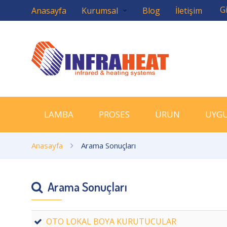
Gi
Anasayfa
Kurumsal
Blog
İletişim
LAMBA
PROSES
ÜRÜN
UYG
Anasayfa
Arama Sonuçları
Arama Sonuçları
OTO LOKAL BOYA KURUTUCULAR