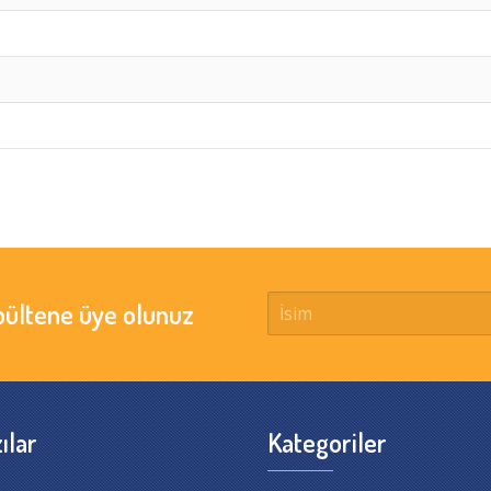
bültene üye olunuz
ılar
Kategoriler