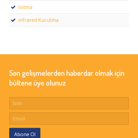
Isıtma
infrared Kurutma
Son gelişmelerden haberdar olmak için
bültene üye olunuz
Abone Ol