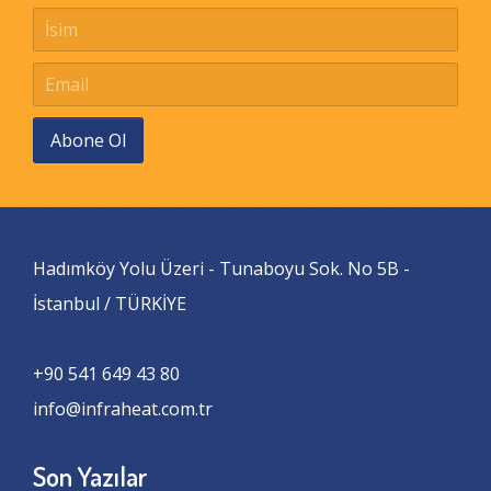
Abone Ol
Hadımköy Yolu Üzeri - Tunaboyu Sok. No 5B -
İstanbul / TÜRKİYE
+90 541 649 43 80
info@infraheat.com.tr
Son Yazılar