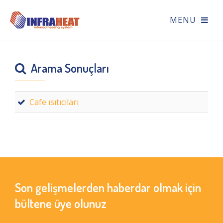
Arama Sonuçları
Cafe ısıtıcıları
Son gelişmelerden haberdar olmak için
bültene üye olunuz