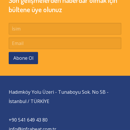
Son gelişmelerden haberdar olmak için
bültene üye olunuz
Abone Ol
Hadımköy Yolu Üzeri - Tunaboyu Sok. No 5B -
İstanbul / TÜRKİYE
+90 541 649 43 80
info@infraheat.com.tr