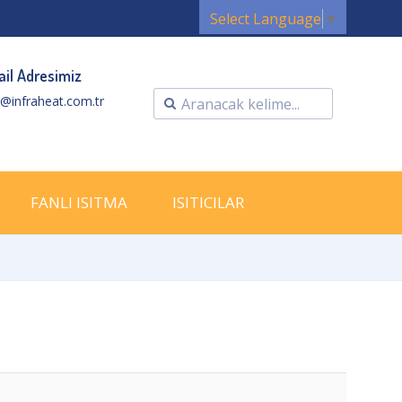
Select Language
▼
il Adresimiz
o@infraheat.com.tr
FANLI ISITMA
ISITICILAR