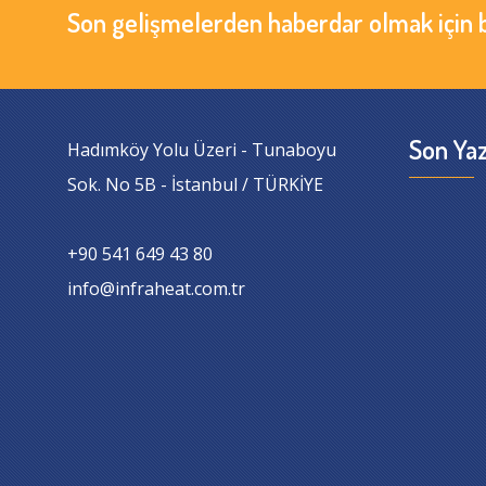
Son gelişmelerden haberdar olmak için 
Son Yaz
Hadımköy Yolu Üzeri - Tunaboyu
Sok. No 5B - İstanbul / TÜRKİYE
+90 541 649 43 80
info@infraheat.com.tr