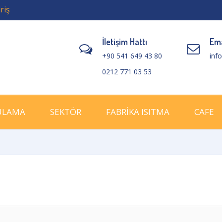
riş
İletişim Hattı
Ema
+90 541 649 43 80
inf
0212 771 03 53
ULAMA
SEKTÖR
FABRİKA ISITMA
CAFE