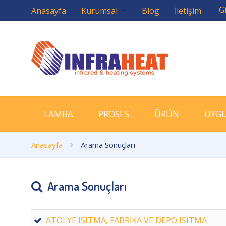
Gi
Anasayfa
Kurumsal
Blog
İletişim
LAMBA
PROSES
ÜRÜN
UYG
Anasayfa
Arama Sonuçları
Arama Sonuçları
ATÖLYE ISITMA, FABRİKA VE DEPO ISITMA