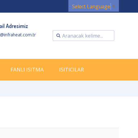
Select Language
▼
il Adresimiz
o@infraheat.com.tr
FANLI ISITMA
ISITICILAR