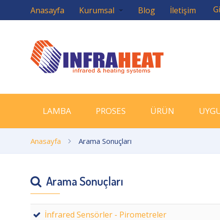
Gi
Anasayfa
Kurumsal
Blog
İletişim
LAMBA
PROSES
ÜRÜN
UYG
Anasayfa
Arama Sonuçları
Arama Sonuçları
İnfrared Sensörler - Pirometreler