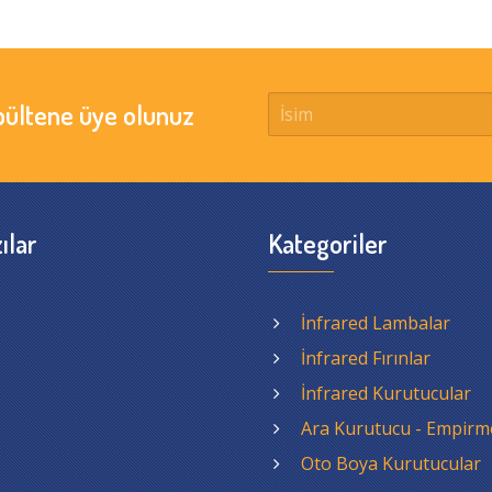
bültene üye olunuz
ılar
Kategoriler
İnfrared Lambalar
İnfrared Fırınlar
İnfrared Kurutucular
Ara Kurutucu - Empirm
Oto Boya Kurutucular