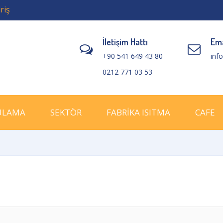
riş
İletişim Hattı
Ema
+90 541 649 43 80
inf
0212 771 03 53
ULAMA
SEKTÖR
FABRİKA ISITMA
CAFE