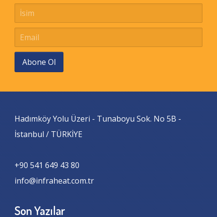
Abone Ol
Hadımköy Yolu Üzeri - Tunaboyu Sok. No 5B -
İstanbul / TÜRKİYE
+90 541 649 43 80
info@infraheat.com.tr
Son Yazılar