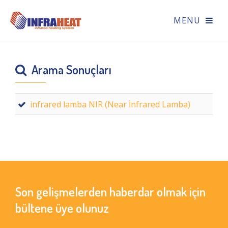
Arama Sonuçları
infrared lamba NIR (Near İnfrared Lamba)
Son gelişmelerden haberdar olmak için
bültene üye olunuz