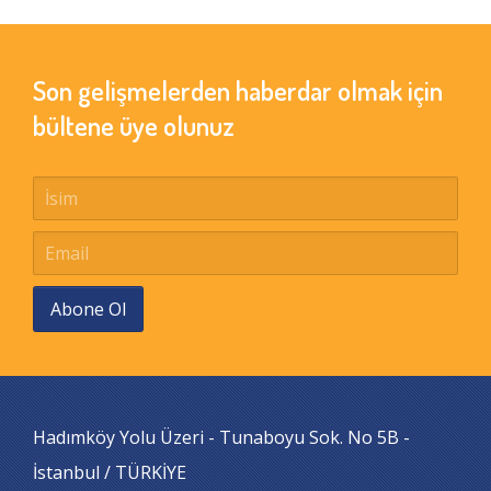
Son gelişmelerden haberdar olmak için
bültene üye olunuz
Abone Ol
Hadımköy Yolu Üzeri - Tunaboyu Sok. No 5B -
İstanbul / TÜRKİYE