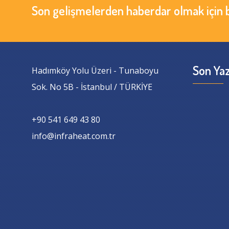
Son gelişmelerden haberdar olmak için 
Son Yaz
Hadımköy Yolu Üzeri - Tunaboyu
Sok. No 5B - İstanbul / TÜRKİYE
+90 541 649 43 80
info@infraheat.com.tr