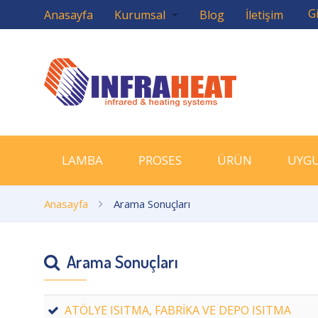
Gi
Anasayfa
Kurumsal
Blog
İletişim
LAMBA
PROSES
ÜRÜN
UYG
Anasayfa
Arama Sonuçları
Arama Sonuçları
ATÖLYE ISITMA, FABRİKA VE DEPO ISITMA