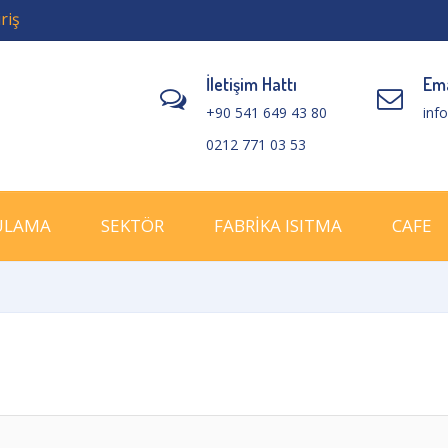
riş
İletişim Hattı
Ema
+90 541 649 43 80
inf
0212 771 03 53
ULAMA
SEKTÖR
FABRİKA ISITMA
CAFE