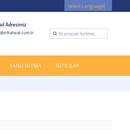
Select Language
▼
il Adresimiz
o@infraheat.com.tr
FANLI ISITMA
ISITICILAR