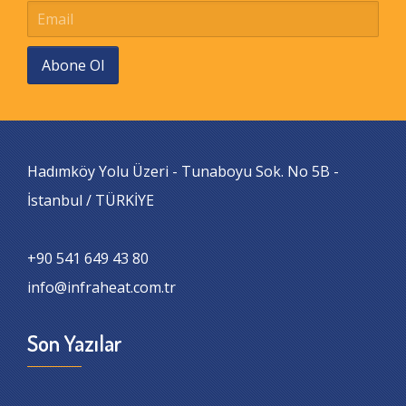
Abone Ol
Hadımköy Yolu Üzeri - Tunaboyu Sok. No 5B -
İstanbul / TÜRKİYE
+90 541 649 43 80
info@infraheat.com.tr
Son Yazılar