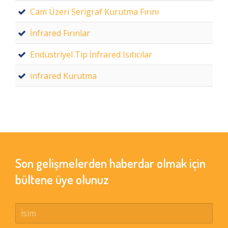
Cam Üzeri Serigraf Kurutma Fırını
İnfrared Fırınlar
Endüstriyel Tip İnfrared Isıtıcılar
infrared Kurutma
Son gelişmelerden haberdar olmak için
bültene üye olunuz