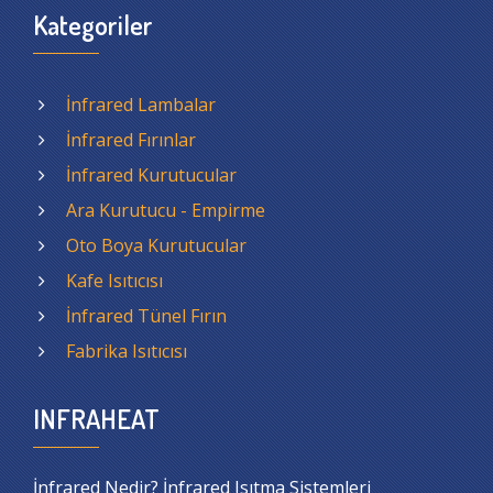
Kategoriler
İnfrared Lambalar
İnfrared Fırınlar
İnfrared Kurutucular
Ara Kurutucu - Empirme
Oto Boya Kurutucular
Kafe Isıtıcısı
İnfrared Tünel Fırın
Fabrika Isıtıcısı
INFRAHEAT
İnfrared Nedir? İnfrared Isıtma Sistemleri