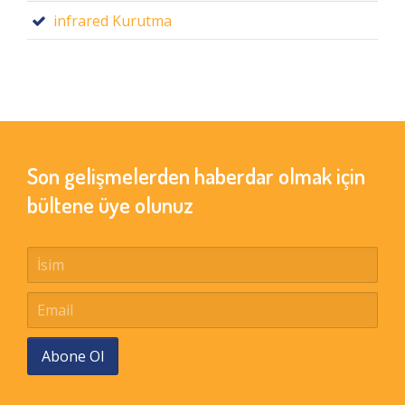
infrared Kurutma
Son gelişmelerden haberdar olmak için
bültene üye olunuz
Abone Ol