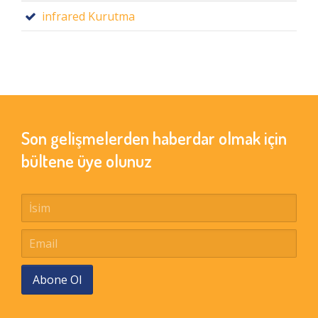
infrared Kurutma
Son gelişmelerden haberdar olmak için
bültene üye olunuz
Abone Ol