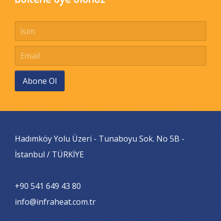
Abone Ol
Hadımköy Yolu Üzeri - Tunaboyu Sok. No 5B -
İstanbul / TÜRKİYE
+90 541 649 43 80
info@infraheat.com.tr