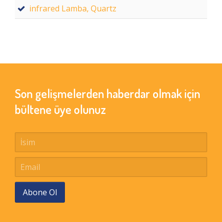
infrared Lamba, Quartz
Son gelişmelerden haberdar olmak için
bültene üye olunuz
Abone Ol