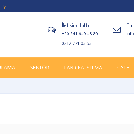
riş
İletişim Hattı
Ema
+90 541 649 43 80
inf
0212 771 03 53
ULAMA
SEKTÖR
FABRİKA ISITMA
CAFE