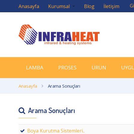
Gi
Anasayfa
Kurumsal
Blog
İletişim
LAMBA
PROSES
ÜRÜN
UYG
Anasayfa
Arama Sonuçları
Arama Sonuçları
Boya Kurutma Sistemleri..