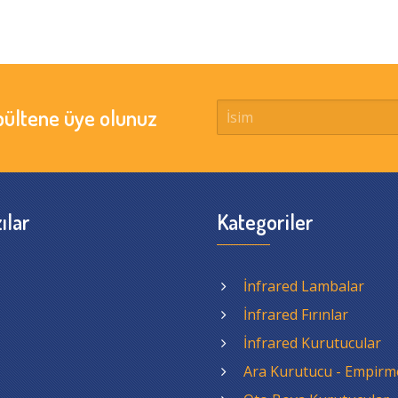
bültene üye olunuz
ılar
Kategoriler
İnfrared Lambalar
İnfrared Fırınlar
İnfrared Kurutucular
Ara Kurutucu - Empirm