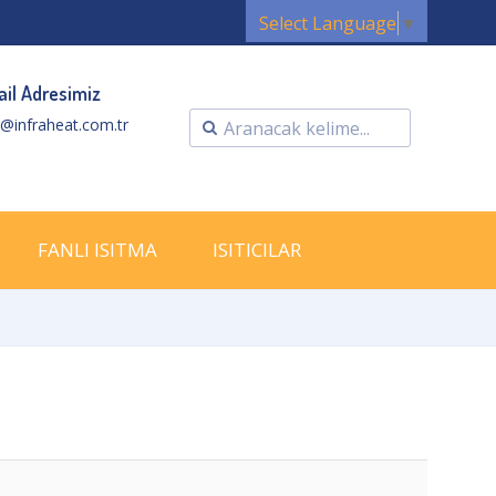
Select Language
▼
il Adresimiz
o@infraheat.com.tr
FANLI ISITMA
ISITICILAR