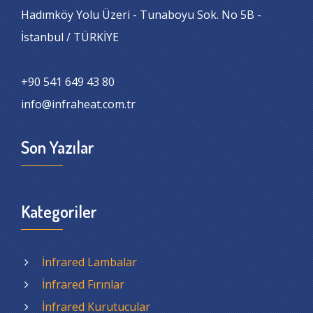
Hadımköy Yolu Üzeri - Tunaboyu Sok. No 5B -
İstanbul / TÜRKİYE
+90 541 649 43 80
info@infraheat.com.tr
Son Yazılar
Kategoriler
İnfrared Lambalar
İnfrared Fırınlar
İnfrared Kurutucular