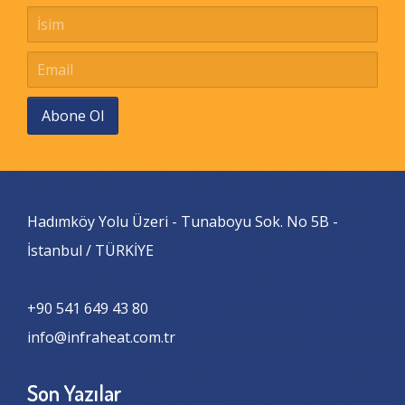
Abone Ol
Hadımköy Yolu Üzeri - Tunaboyu Sok. No 5B -
İstanbul / TÜRKİYE
+90 541 649 43 80
info@infraheat.com.tr
Son Yazılar