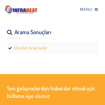
Arama Sonuçları
Mermer & Seramik
Son gelişmelerden haberdar olmak için
bültene üye olunuz