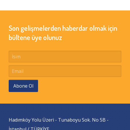
Son gelişmelerden haberdar olmak için
bültene üye olunuz
Abone Ol
Hadımköy Yolu Üzeri - Tunaboyu Sok. No 5B -
İstanbul / TÜRKİYE